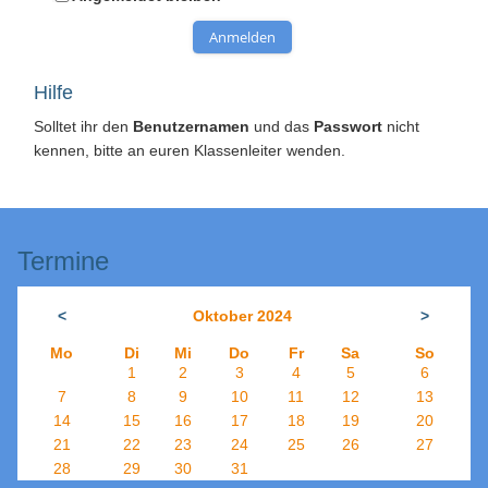
Anmelden
Hilfe
Solltet ihr den
Benutzernamen
und das
Passwort
nicht
kennen, bitte an euren Klassenleiter wenden.
Termine
<
Oktober 2024
>
Mo
Di
Mi
Do
Fr
Sa
So
1
2
3
4
5
6
7
8
9
10
11
12
13
14
15
16
17
18
19
20
21
22
23
24
25
26
27
28
29
30
31