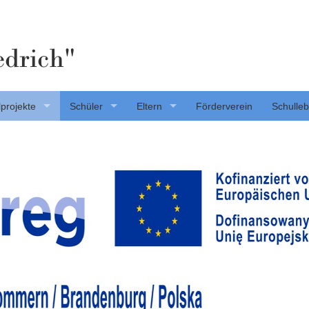
edrich"
projekte
Schüler
Eltern
Förderverein
Schulle