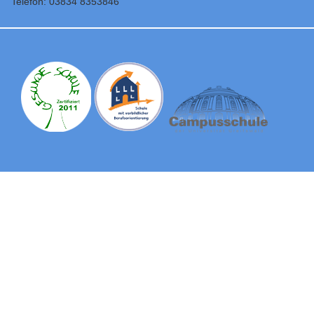
Telefon: 03834 8353846