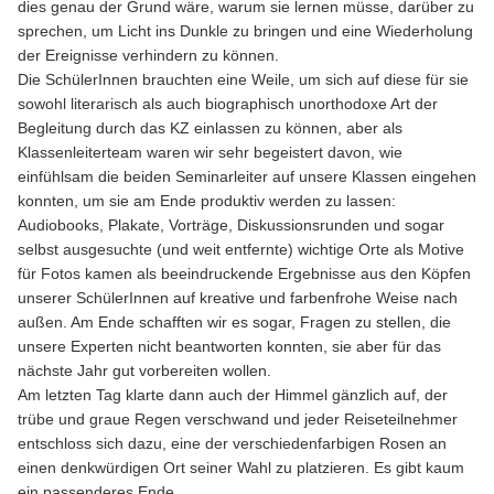
dies genau der Grund wäre, warum sie lernen müsse, darüber zu
sprechen, um Licht ins Dunkle zu bringen und eine Wiederholung
der Ereignisse verhindern zu können.
Die SchülerInnen brauchten eine Weile, um sich auf diese für sie
sowohl literarisch als auch biographisch unorthodoxe Art der
Begleitung durch das KZ einlassen zu können, aber als
Klassenleiterteam waren wir sehr begeistert davon, wie
einfühlsam die beiden Seminarleiter auf unsere Klassen eingehen
konnten, um sie am Ende produktiv werden zu lassen:
Audiobooks, Plakate, Vorträge, Diskussionsrunden und sogar
selbst ausgesuchte (und weit entfernte) wichtige Orte als Motive
für Fotos kamen als beeindruckende Ergebnisse aus den Köpfen
unserer SchülerInnen auf kreative und farbenfrohe Weise nach
außen. Am Ende ​schafften wir es sogar, Fragen zu stellen, die
unsere Experten nicht beantworten konnten, sie aber für das
nächste Jahr gut vorbereiten wollen.
Am letzten Tag klarte dann auch der Himmel gänzlich auf, der
trübe und graue Regen verschwand und jeder Reiseteilnehmer
entschloss sich dazu, eine der verschiedenfarbigen Rosen an
einen denkwürdigen Ort seiner Wahl zu platzieren. Es gibt kaum
ein passenderes Ende.