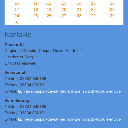
10
11
12
13
14
15
16
17
18
19
20
21
22
23
24
25
26
27
28
29
30
31
Kontakte
Anschrift:
Regionale Schule „Caspar David Friedrich“
Usedomer Weg 1
17493 Greifswald
Sekretariat:
Telefon: 03834 840196
Telefax: 03834 830101
E-Mail:
regs-caspar-david-friedrich-greifswald@schule-mv.de
Schulleitung
:
Telefon: 03834 840196
Telefax: 03834 830101
E-Mail:
regs-caspar-david-friedrich-greifswald@schule-mv.de