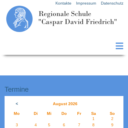
Kontakte
Impressum
Datenschutz
Regionale Schule
"Caspar David Friedrich"
Termine
<
August 2026
Mo
Di
Mi
Do
Fr
Sa
So
1
2
3
4
5
6
7
8
9