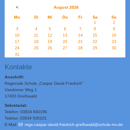
<
August 2026
Mo
Di
Mi
Do
Fr
Sa
So
1
2
3
4
5
6
7
8
9
10
11
12
13
14
15
16
17
18
19
20
21
22
23
24
25
26
27
28
29
30
31
Kontakte
Anschrift:
Regionale Schule „Caspar David Friedrich“
Usedomer Weg 1
17493 Greifswald
Sekretariat:
Telefon: 03834 840196
Telefax: 03834 830101
E-Mail:
regs-caspar-david-friedrich-greifswald@schule-mv.de