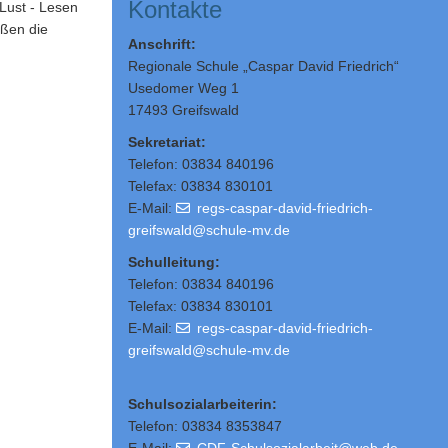
Kontakte
Lust - Lesen
eßen die
Anschrift:
Regionale Schule „Caspar David Friedrich“
Usedomer Weg 1
17493 Greifswald
Sekretariat:
Telefon: 03834 840196
Telefax: 03834 830101
E-Mail:
regs-caspar-david-friedrich-
greifswald@schule-mv.de
Schulleitung
:
Telefon: 03834 840196
Telefax: 03834 830101
E-Mail:
regs-caspar-david-friedrich-
greifswald@schule-mv.de
Schulsozialarbeiterin:
Telefon: 03834 8353847