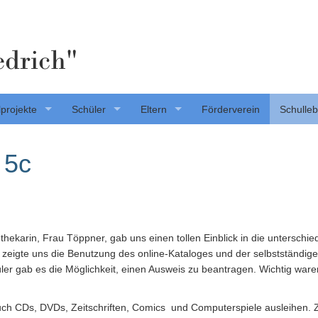
edrich"
projekte
Schüler
Eltern
Förderverein
Schulle
 5c
iothekarin, Frau Töppner, gab uns einen tollen Einblick in die unterschi
, zeigte uns die Benutzung des online-Kataloges und der selbstständige
üler gab es die Möglichkeit, einen Ausweis zu beantragen. Wichtig ware
auch CDs, DVDs, Zeitschriften, Comics und Computerspiele ausleihen.