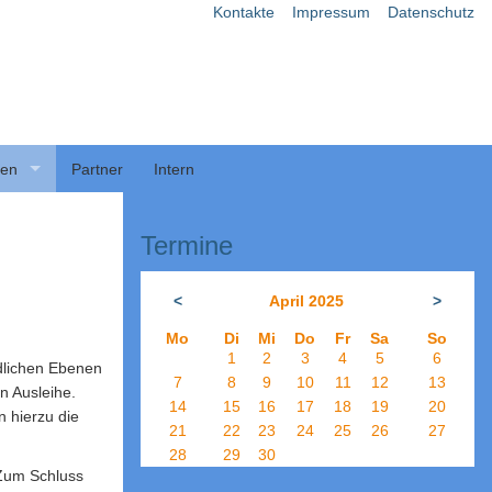
Kontakte
Impressum
Datenschutz
ben
Partner
Intern
Termine
<
April 2025
>
Mo
Di
Mi
Do
Fr
Sa
So
1
2
3
4
5
6
edlichen Ebenen
7
8
9
10
11
12
13
n Ausleihe.
14
15
16
17
18
19
20
n hierzu die
21
22
23
24
25
26
27
28
29
30
 Zum Schluss