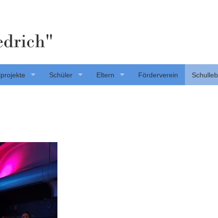
edrich"
projekte
Schüler
Eltern
Förderverein
Schulle