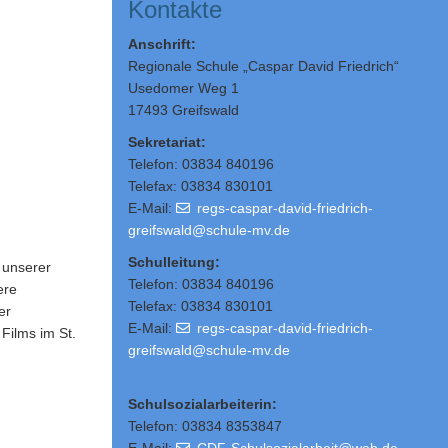
Kontakte
Anschrift:
Regionale Schule „Caspar David Friedrich“
Usedomer Weg 1
17493 Greifswald
Sekretariat:
Telefon: 03834 840196
Telefax: 03834 830101
E-Mail:
regs-caspar-david-friedrich-
greifswald@schule-mv.de
Schulleitung
:
 unserer
Telefon: 03834 840196
ere
Telefax: 03834 830101
er
E-Mail:
regs-caspar-david-friedrich-
 Films im St.
greifswald@schule-mv.de
Schulsozialarbeiterin:
Telefon: 03834 8353847