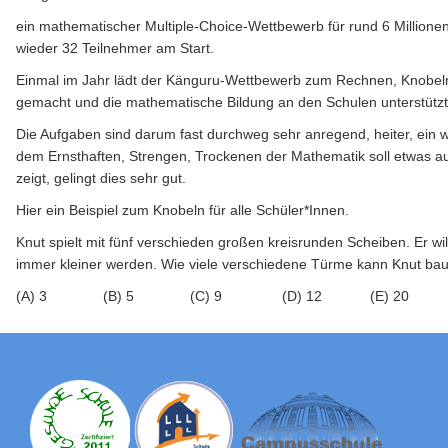
ein mathematischer Multiple-Choice-Wettbewerb für rund 6 Millione
wieder 32 Teilnehmer am Start.
Einmal im Jahr lädt der Känguru-Wettbewerb zum Rechnen, Knobel
gemacht und die mathematische Bildung an den Schulen unterstütz
Die Aufgaben sind darum fast durchweg sehr anregend, heiter, ein 
dem Ernsthaften, Strengen, Trockenen der Mathematik soll etwas 
zeigt, gelingt dies sehr gut.
Hier ein Beispiel zum Knobeln für alle Schüler*Innen.
Knut spielt mit fünf verschieden großen kreisrunden Scheiben. Er w
immer kleiner werden. Wie viele verschiedene Türme kann Knut ba
(A) 3 (B) 5 (C) 9 (D) 12 (E) 20