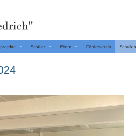
edrich"
projekte
Schüler
Eltern
Förderverein
Schulle
024