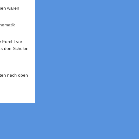
ssen waren
hematik
 Furcht vor
us den Schulen
nten nach oben