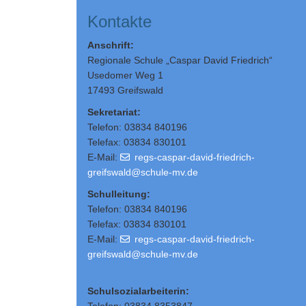
Kontakte
Anschrift:
Regionale Schule „Caspar David Friedrich“
Usedomer Weg 1
17493 Greifswald
Sekretariat:
Telefon: 03834 840196
Telefax: 03834 830101
E-Mail:
regs-caspar-david-friedrich-
greifswald@schule-mv.de
Schulleitung
:
Telefon: 03834 840196
Telefax: 03834 830101
E-Mail:
regs-caspar-david-friedrich-
greifswald@schule-mv.de
Schulsozialarbeiterin: