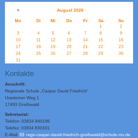
<
August 2026
Mo
Di
Mi
Do
Fr
Sa
So
1
2
3
4
5
6
7
8
9
10
11
12
13
14
15
16
17
18
19
20
21
22
23
24
25
26
27
28
29
30
31
Kontakte
Anschrift:
Regionale Schule „Caspar David Friedrich“
Usedomer Weg 1
17493 Greifswald
Sekretariat:
Telefon: 03834 840196
Telefax: 03834 830101
E-Mail:
regs-caspar-david-friedrich-greifswald@schule-mv.de