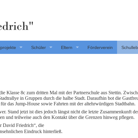
edrich"
projekte
Schüler
Eltern
Förderverein
Schulle
e Klasse 8c zum dritten Mal mit der Partnerschule aus Stettin. Zwisc
tadtrallye in Gruppen durch die halbe Stadt. Daraufhin bot die Gastfre
 für das Jump-House sowie Fahrten mit der altehrwürdigen Stadtbahn.
r. Stand jetzt ist dies jedoch längst nicht die letzte Zusammenkunft de
rnen und teilweise auch den Kontakt über die Grenzen hinweg pflegen.
 David Friedrich“, die
nsehnlichen Eindruck hinterließ.