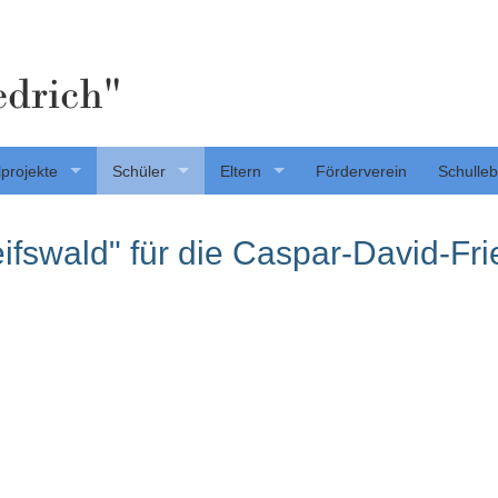
edrich"
projekte
Schüler
Eltern
Förderverein
Schulle
swald" für die Caspar-David-Frie