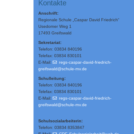
Kontakte
Anschrift:
Regionale Schule „Caspar David Friedrich“
Usedomer Weg 1
17493 Greifswald
Sekretariat:
Telefon: 03834 840196
Telefax: 03834 830101
E-Mail:
regs-caspar-david-friedrich-
greifswald@schule-mv.de
Schulleitung
:
Telefon: 03834 840196
Telefax: 03834 830101
E-Mail:
regs-caspar-david-friedrich-
greifswald@schule-mv.de
Schulsozialarbeiterin:
Telefon: 03834 8353847