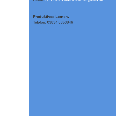
E-Mail:
CDF-Schulsozialarbeit@web.de
Produktives Lernen:
Telefon: 03834 8353846