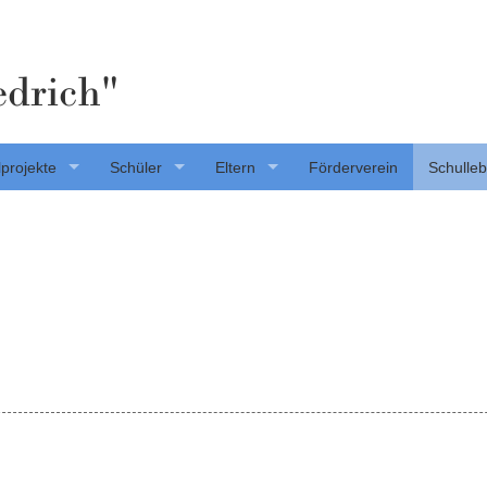
edrich"
projekte
Schüler
Eltern
Förderverein
Schulle