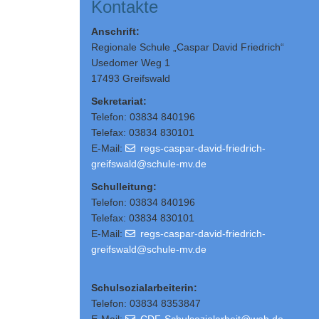
Kontakte
Anschrift:
Regionale Schule „Caspar David Friedrich“
Usedomer Weg 1
17493 Greifswald
Sekretariat:
Telefon: 03834 840196
Telefax: 03834 830101
E-Mail:
regs-caspar-david-friedrich-
greifswald@schule-mv.de
Schulleitung
:
Telefon: 03834 840196
Telefax: 03834 830101
E-Mail:
regs-caspar-david-friedrich-
greifswald@schule-mv.de
Schulsozialarbeiterin:
Telefon: 03834 8353847