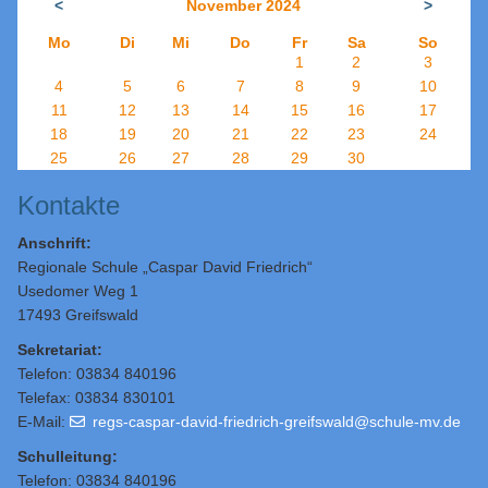
<
November 2024
>
Mo
Di
Mi
Do
Fr
Sa
So
1
2
3
4
5
6
7
8
9
10
11
12
13
14
15
16
17
18
19
20
21
22
23
24
25
26
27
28
29
30
Kontakte
Anschrift:
Regionale Schule „Caspar David Friedrich“
Usedomer Weg 1
17493 Greifswald
Sekretariat:
Telefon: 03834 840196
Telefax: 03834 830101
E-Mail:
regs-caspar-david-friedrich-greifswald@schule-mv.de
Schulleitung
:
Telefon: 03834 840196