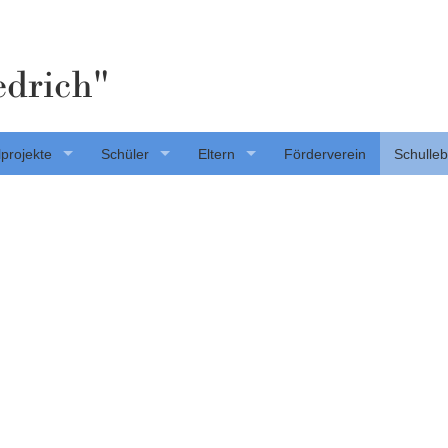
edrich"
projekte
Schüler
Eltern
Förderverein
Schulle