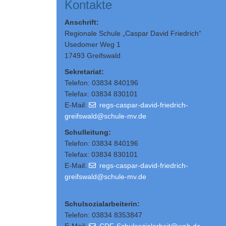
Kontakte
Anschrift:
Regionale Schule „Caspar David Friedrich“
Usedomer Weg 1
17493 Greifswald
Sekretariat:
Telefon: 03834 840196
Telefax: 03834 830101
E-Mail:
regs-caspar-david-friedrich-
greifswald@schule-mv.de
Schulleitung
:
Telefon: 03834 840196
Telefax: 03834 830101
E-Mail:
regs-caspar-david-friedrich-
greifswald@schule-mv.de
Schulsozialarbeiterin:
Telefon: 03834 8353847