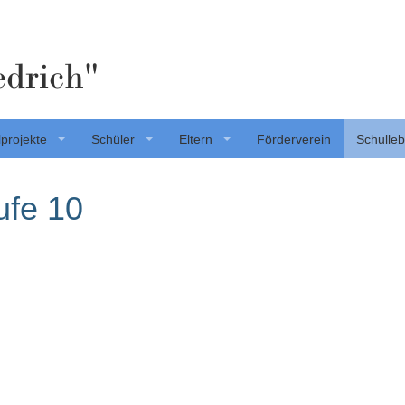
edrich"
projekte
Schüler
Eltern
Förderverein
Schulle
ufe 10