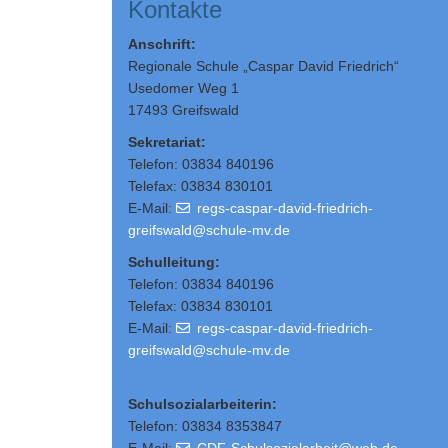
Kontakte
Anschrift:
Regionale Schule „Caspar David Friedrich“
Usedomer Weg 1
17493 Greifswald
Sekretariat:
Telefon: 03834 840196
Telefax: 03834 830101
E-Mail:
regs-caspar-david-friedrich-
greifswald@schule-mv.de
Schulleitung
:
Telefon: 03834 840196
Telefax: 03834 830101
E-Mail:
regs-caspar-david-friedrich-
greifswald@schule-mv.de
Schulsozialarbeiterin:
Telefon: 03834 8353847