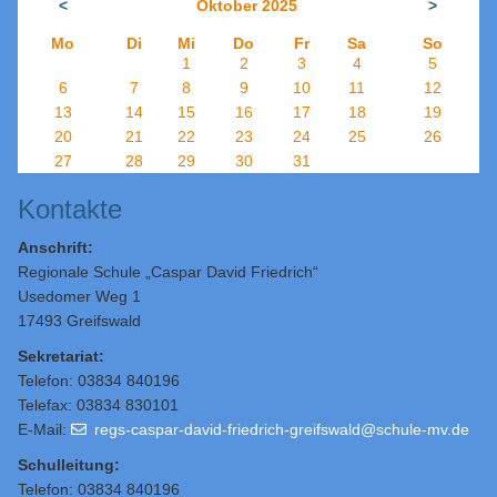
<
Oktober 2025
>
Mo
Di
Mi
Do
Fr
Sa
So
1
2
3
4
5
6
7
8
9
10
11
12
13
14
15
16
17
18
19
20
21
22
23
24
25
26
27
28
29
30
31
Kontakte
Anschrift:
Regionale Schule „Caspar David Friedrich“
Usedomer Weg 1
17493 Greifswald
Sekretariat:
Telefon: 03834 840196
Telefax: 03834 830101
E-Mail:
regs-caspar-david-friedrich-greifswald@schule-mv.de
Schulleitung
:
Telefon: 03834 840196