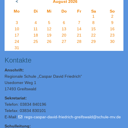
<
August 2026
Mo
Di
Mi
Do
Fr
Sa
So
1
2
3
4
5
6
7
8
9
10
11
12
13
14
15
16
17
18
19
20
21
22
23
24
25
26
27
28
29
30
31
Kontakte
Anschrift:
Regionale Schule „Caspar David Friedrich“
Usedomer Weg 1
17493 Greifswald
Sekretariat:
Telefon: 03834 840196
Telefax: 03834 830101
E-Mail:
regs-caspar-david-friedrich-greifswald@schule-mv.de
Schulleitung
: