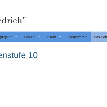
edrich"
projekte
Schüler
Eltern
Förderverein
Schulle
enstufe 10