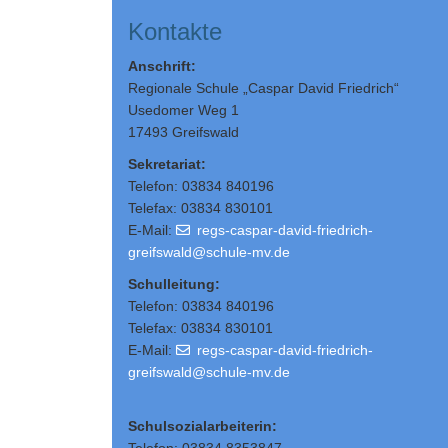
Kontakte
Anschrift:
Regionale Schule „Caspar David Friedrich“
Usedomer Weg 1
17493 Greifswald
Sekretariat:
Telefon: 03834 840196
Telefax: 03834 830101
E-Mail:
regs-caspar-david-friedrich-
greifswald@schule-mv.de
Schulleitung
:
Telefon: 03834 840196
Telefax: 03834 830101
E-Mail:
regs-caspar-david-friedrich-
greifswald@schule-mv.de
Schulsozialarbeiterin: