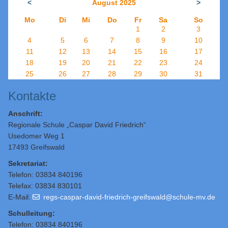
<
August 2025
>
Mo
Di
Mi
Do
Fr
Sa
So
1
2
3
4
5
6
7
8
9
10
11
12
13
14
15
16
17
18
19
20
21
22
23
24
25
26
27
28
29
30
31
Kontakte
Anschrift:
Regionale Schule „Caspar David Friedrich“
Usedomer Weg 1
17493 Greifswald
Sekretariat:
Telefon: 03834 840196
Telefax: 03834 830101
E-Mail:
regs-caspar-david-friedrich-greifswald@schule-mv.de
Schulleitung
:
Telefon: 03834 840196