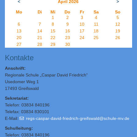
<
April 2026
>
Mo
Di
Mi
Do
Fr
Sa
So
1
2
3
4
5
6
7
8
9
10
11
12
13
14
15
16
17
18
19
20
21
22
23
24
25
26
27
28
29
30
Kontakte
Anschrift:
Regionale Schule „Caspar David Friedrich“
Usedomer Weg 1
17493 Greifswald
Sekretariat:
Telefon: 03834 840196
Telefax: 03834 830101
E-Mail:
regs-caspar-david-friedrich-greifswald@schule-mv.de
Schulleitung
:
Telefon: 03834 840196