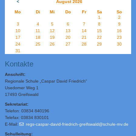
<
August 2026
Mo
Di
Mi
Do
Fr
Sa
So
1
2
3
4
5
6
7
8
9
10
11
12
13
14
15
16
17
18
19
20
21
22
23
24
25
26
27
28
29
30
31
Kontakte
Anschrift:
Regionale Schule „Caspar David Friedrich“
Usedomer Weg 1
17493 Greifswald
Sekretariat:
Telefon: 03834 840196
Telefax: 03834 830101
E-Mail:
regs-caspar-david-friedrich-greifswald@schule-mv.de
Schulleitung
: