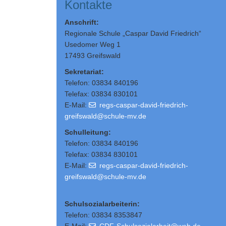
Kontakte
Anschrift:
Regionale Schule „Caspar David Friedrich“
Usedomer Weg 1
17493 Greifswald
Sekretariat:
Telefon: 03834 840196
Telefax: 03834 830101
E-Mail:
regs-caspar-david-friedrich-
greifswald@schule-mv.de
Schulleitung
:
Telefon: 03834 840196
Telefax: 03834 830101
E-Mail:
regs-caspar-david-friedrich-
greifswald@schule-mv.de
Schulsozialarbeiterin:
Telefon: 03834 8353847