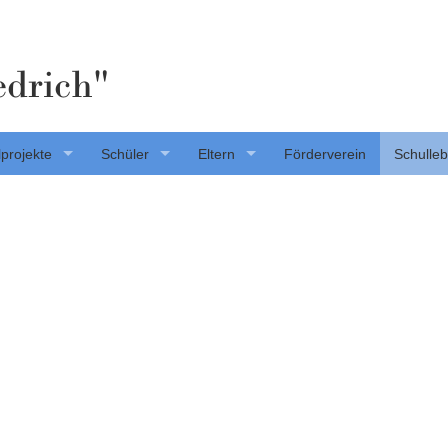
edrich"
projekte
Schüler
Eltern
Förderverein
Schulle