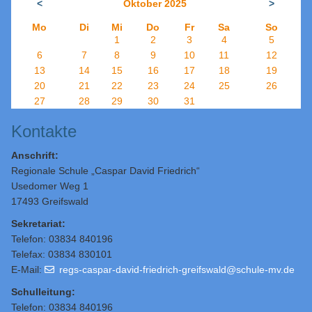
<
Oktober 2025
>
Mo
Di
Mi
Do
Fr
Sa
So
1
2
3
4
5
6
7
8
9
10
11
12
13
14
15
16
17
18
19
20
21
22
23
24
25
26
27
28
29
30
31
Kontakte
Anschrift:
Regionale Schule „Caspar David Friedrich“
Usedomer Weg 1
17493 Greifswald
Sekretariat:
Telefon: 03834 840196
Telefax: 03834 830101
E-Mail:
regs-caspar-david-friedrich-greifswald@schule-mv.de
Schulleitung
:
Telefon: 03834 840196