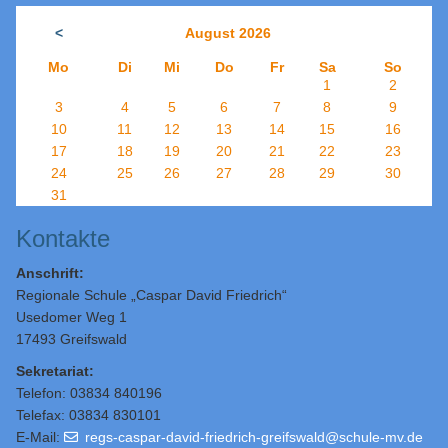
<
August 2026
Mo
Di
Mi
Do
Fr
Sa
So
1
2
3
4
5
6
7
8
9
10
11
12
13
14
15
16
17
18
19
20
21
22
23
24
25
26
27
28
29
30
31
Kontakte
Anschrift:
Regionale Schule „Caspar David Friedrich“
Usedomer Weg 1
17493 Greifswald
Sekretariat:
Telefon: 03834 840196
Telefax: 03834 830101
E-Mail:
regs-caspar-david-friedrich-greifswald@schule-mv.de