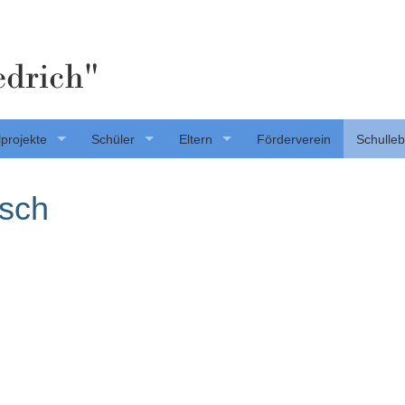
edrich"
projekte
Schüler
Eltern
Förderverein
Schulle
tsch