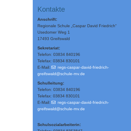
Kontakte
Anschrift:
Regionale Schule „Caspar David Friedrich“
Usedomer Weg 1
17493 Greifswald
Sekretariat:
Telefon: 03834 840196
Telefax: 03834 830101
E-Mail:
regs-caspar-david-friedrich-
greifswald@schule-mv.de
Schulleitung
:
Telefon: 03834 840196
Telefax: 03834 830101
E-Mail:
regs-caspar-david-friedrich-
greifswald@schule-mv.de
Schulsozialarbeiterin: