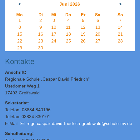
<
Juni 2026
>
Mo
Di
Mi
Do
Fr
Sa
So
1
2
3
4
5
6
7
8
9
10
11
12
13
14
15
16
17
18
19
20
21
22
23
24
25
26
27
28
29
30
Kontakte
Anschrift:
Regionale Schule „Caspar David Friedrich“
Usedomer Weg 1
17493 Greifswald
Sekretariat:
Telefon: 03834 840196
Telefax: 03834 830101
E-Mail:
regs-caspar-david-friedrich-greifswald@schule-mv.de
Schulleitung
: