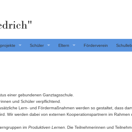
edrich"
projekte
Schüler
Eltern
Förderverein
Schulle
tatus einer gebundenen Ganztagsschule.
innen und Schüler verpflichtend.
zusätzliche Lern- und Fördermaßnahmen werden so gestaltet, dass dam
wird. Wir werden dabei von externen Kooperationspartnern im Rahmen
 Lerngruppen im
Produktiven Lernen
. Die Teilnehmerinnen und Teilneh