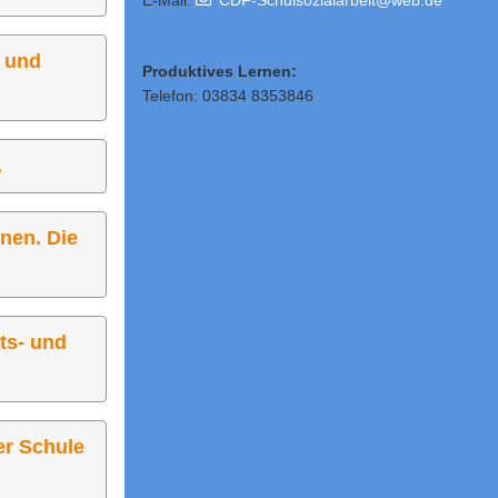
E-Mail:
CDF-Schulsozialarbeit@web.de
n und
Produktives Lernen:
Telefon: 03834 8353846
.
nen. Die
ts- und
er Schule