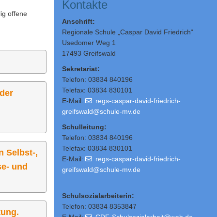
Kontakte
ig offene
Anschrift:
Regionale Schule „Caspar David Friedrich“
Usedomer Weg 1
17493 Greifswald
Sekretariat:
Telefon: 03834 840196
Telefax: 03834 830101
 der
E-Mail:
regs-caspar-david-friedrich-
greifswald@schule-mv.de
Schulleitung
:
Telefon: 03834 840196
Telefax: 03834 830101
 Selbst-,
E-Mail:
regs-caspar-david-friedrich-
se- und
greifswald@schule-mv.de
Schulsozialarbeiterin:
Telefon: 03834 8353847
tung.