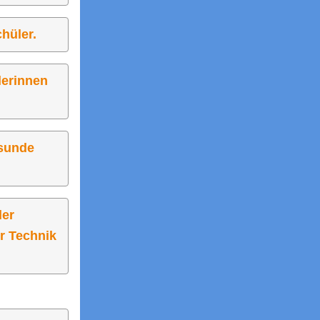
hüler.
lerinnen
esunde
der
r Technik