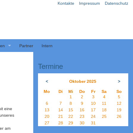
Kontakte
Impressum
Datenschutz
ben
Partner
Intern
Termine
<
Oktober 2025
>
Mo
Di
Mi
Do
Fr
Sa
So
1
2
3
4
5
6
7
8
9
10
11
12
it eine
13
14
15
16
17
18
19
 unseres
20
21
22
23
24
25
26
27
28
29
30
31
mer am