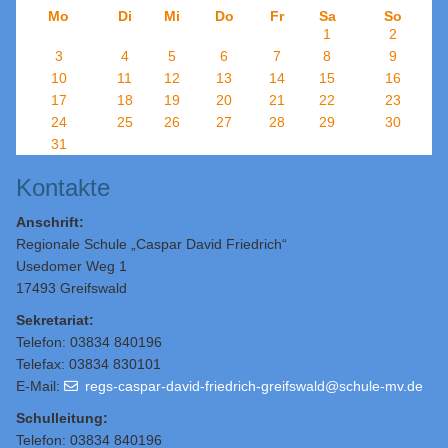
Mo
Di
Mi
Do
Fr
Sa
So
1
2
3
4
5
6
7
8
9
10
11
12
13
14
15
16
17
18
19
20
21
22
23
24
25
26
27
28
29
30
31
Kontakte
Anschrift:
Regionale Schule „Caspar David Friedrich“
Usedomer Weg 1
17493 Greifswald
Sekretariat:
Telefon: 03834 840196
Telefax: 03834 830101
E-Mail:
regs-caspar-david-friedrich-greifswald@schule-mv.de
Schulleitung
:
Telefon: 03834 840196