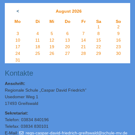
<
August 2026
Mo
Di
Mi
Do
Fr
Sa
So
1
2
3
4
5
6
7
8
9
10
11
12
13
14
15
16
17
18
19
20
21
22
23
24
25
26
27
28
29
30
31
Kontakte
Anschrift:
Regionale Schule „Caspar David Friedrich“
Usedomer Weg 1
17493 Greifswald
Sekretariat:
Telefon: 03834 840196
Telefax: 03834 830101
E-Mail:
regs-caspar-david-friedrich-greifswald@schule-mv.de