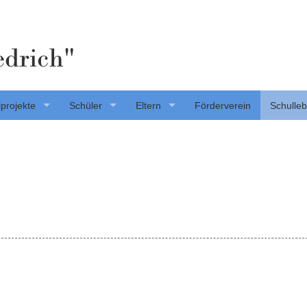
edrich"
projekte
Schüler
Eltern
Förderverein
Schulle