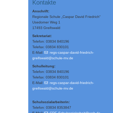
Kontakte
Anschrift:
Regionale Schule „Caspar David Friedrich“
Usedomer Weg 1
17493 Greifswald
Sekretariat:
Telefon: 03834 840196
Telefax: 03834 830101
E-Mail:
regs-caspar-david-friedrich-
greifswald@schule-mv.de
Schulleitung
:
Telefon: 03834 840196
Telefax: 03834 830101
E-Mail:
regs-caspar-david-friedrich-
greifswald@schule-mv.de
Schulsozialarbeiterin:
Telefon: 03834 8353847